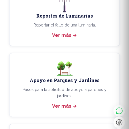
Reportes de Luminarias
Reportar el fallo de una luminaria.
Ver más
Apoyo en Parques y Jardines
◐
A+
Pasos para la solicitud de apoyo a parques y
jardines.
Ver más
↔
U̲
Dx
❙❙