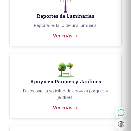
Reportes de Luminarias
Reportar el fallo de una luminaria.
Ver más
Apoyo en Parques y Jardines
◐
A+
Pasos para la solicitud de apoyo a parques y
jardines.
Ver más
↔
U̲
Dx
❙❙