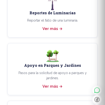
Reportes de Luminarias
Reportar el fallo de una luminaria.
Ver más
Apoyo en Parques y Jardines
◐
A+
Pasos para la solicitud de apoyo a parques y
jardines.
Ver más
↔
U̲
Dx
❙❙