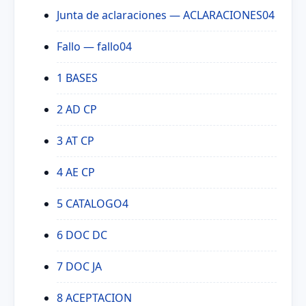
Junta de aclaraciones
— ACLARACIONES04
Fallo
— fallo04
1 BASES
2 AD CP
3 AT CP
4 AE CP
5 CATALOGO4
6 DOC DC
7 DOC JA
8 ACEPTACION