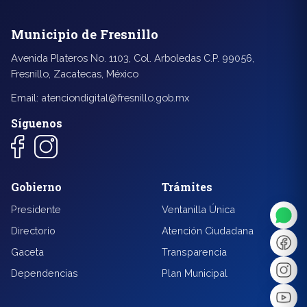
Municipio de Fresnillo
Avenida Plateros No. 1103, Col. Arboledas C.P. 99056,
Fresnillo, Zacatecas, México
Email:
atenciondigital@fresnillo.gob.mx
Síguenos
◐
A+
Gobierno
Trámites
↔
U̲
Presidente
Ventanilla Única
Directorio
Atención Ciudadana
Dx
❙❙
Gaceta
Transparencia
Dependencias
Plan Municipal