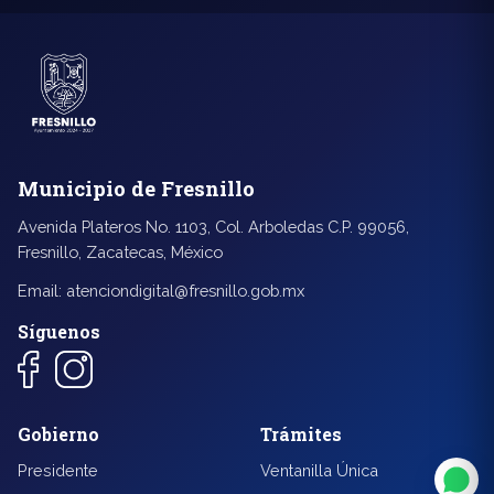
Municipio de Fresnillo
Avenida Plateros No. 1103, Col. Arboledas C.P. 99056,
Fresnillo, Zacatecas, México
Email:
atenciondigital@fresnillo.gob.mx
Síguenos
◐
A+
Gobierno
Trámites
↔
U̲
Presidente
Ventanilla Única