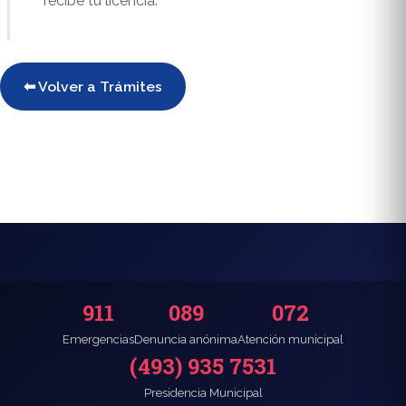
recibe tu licencia.
⬅ Volver a Trámites
911
089
072
Emergencias
Denuncia anónima
Atención municipal
(493) 935 7531
Presidencia Municipal