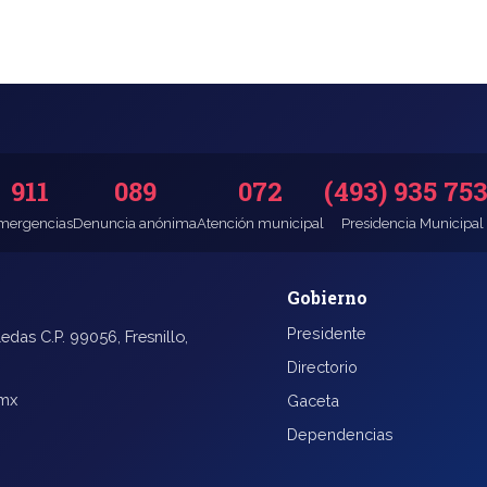
911
089
072
(493) 935 75
mergencias
Denuncia anónima
Atención municipal
Presidencia Municipal
Gobierno
Presidente
edas C.P. 99056, Fresnillo,
Directorio
.mx
Gaceta
Dependencias