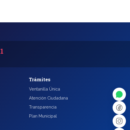
31
◐
A+
Trámites
Ventanilla Única
↔
U̲
Atención Ciudadana
Transparencia
Plan Municipal
Dx
❙❙