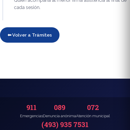
Quien acompaña al menor firma asistencia al final de
cada sesión.
⬅ Volver a Trámites
911
089
072
Emergencias
Denuncia anónima
Atención municipal
(493) 935 7531