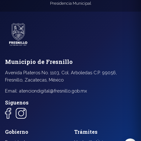
Presidencia Municipal
Municipio de Fresnillo
Avenida Plateros No. 1103, Col. Arboledas C.P. 99056,
Fresnillo, Zacatecas, México
Email:
atenciondigital@fresnillo.gob.mx
Síguenos
◐
A+
Gobierno
Trámites
↔
U̲