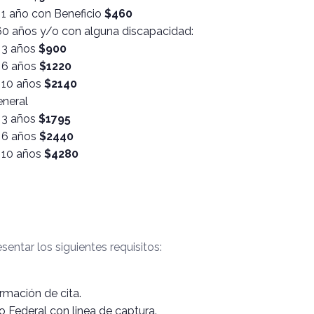
 1 año con Beneficio
$460
0 años y/o con alguna discapacidad:
e 3 años
$900
e 6 años
$1220
e 10 años
$2140
eneral
e 3 años
$1795
e 6 años
$2440
e 10 años
$4280
sentar los siguientes requisitos:
rmación de cita.
 Federal con linea de captura.