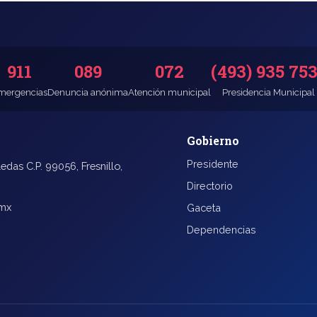
911
089
072
(493) 935 75
mergencias
Denuncia anónima
Atención municipal
Presidencia Municipal
Gobierno
Presidente
edas C.P. 99056, Fresnillo,
Directorio
.mx
Gaceta
Dependencias