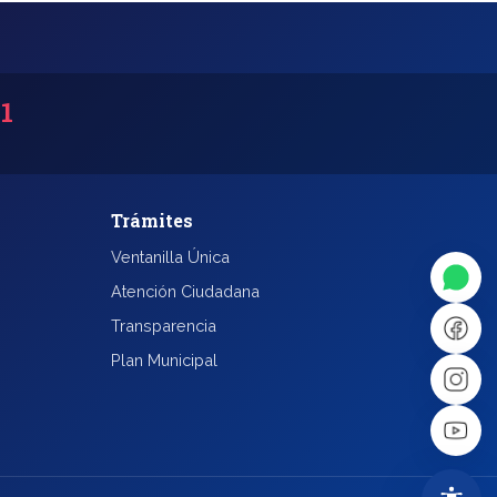
31
◐
A+
Trámites
Ventanilla Única
↔
U̲
Atención Ciudadana
Transparencia
Plan Municipal
Dx
❙❙