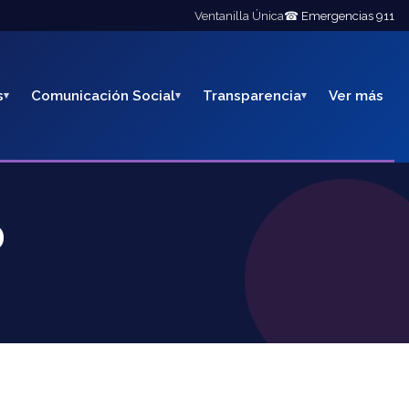
Ventanilla Única
☎ Emergencias 911
s
Comunicación Social
Transparencia
Ver más
o