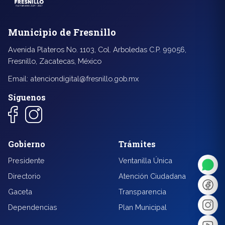
Municipio de Fresnillo
Avenida Plateros No. 1103, Col. Arboledas C.P. 99056,
Fresnillo, Zacatecas, México
Email:
atenciondigital@fresnillo.gob.mx
Síguenos
◐
A+
Gobierno
Trámites
↔
U̲
Presidente
Ventanilla Única
Directorio
Atención Ciudadana
Dx
❙❙
Gaceta
Transparencia
Dependencias
Plan Municipal