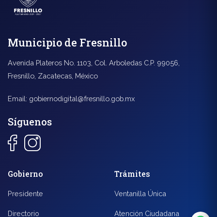
Municipio de Fresnillo
Avenida Plateros No. 1103, Col. Arboledas C.P. 99056,
Fresnillo, Zacatecas, México
Email:
gobiernodigital@fresnillo.gob.mx
Síguenos
◐
A+
Gobierno
Trámites
Presidente
Ventanilla Única
↔
U̲
Directorio
Atención Ciudadana