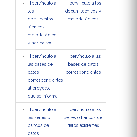
Hipervínculo a
Hipervínculo a los
los
docum técnicos y
documentos
metodológicos
técnicos,
metodológicos
y normativos.
Hipervínculo a
Hipervínculo a las
las bases de
bases de datos
datos
correspondientes
correspondientes
al proyecto
que se informa.
Hipervínculo a
Hipervínculo a las
las series o
series o bancos de
bancos de
datos existentes
datos