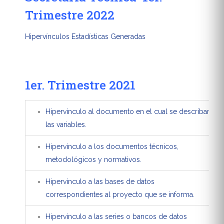
Trimestre 2022
Hipervínculos Estadísticas Generadas
1er. Trimestre 2021
Hipervínculo al documento en el cual se describan
H
las variables.
va
Hipervínculo a los documentos técnicos,
H
metodológicos y normativos.
Hipervínculo a las bases de datos
B
correspondientes al proyecto que se informa.
Hipervínculo a las series o bancos de datos
E